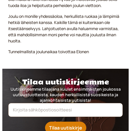
tuoda iloa ja helpotusta perheiden joulun viettoon.
Joulu on monille yhdessäoloa, herkullista ruokaa ja lämpimiä
hetkiä läheisten kanssa. Kaikille tämä ei kuitenkaan ole
itsestäänselvyys. Lahjoitusten avulla haluamme varmistaa,
että mahdollisimman moni perhe voi nauttia joulusta ilman
huolta.
Tunnelmallista joulunaikaa toivottaa Elonen
Tilaa uutiskirjeemme
Uutiskirjeemme tilaajana kuulet ensimmäisten joukossa
uutuustuotteista, kauden herkullisista suosikeista ja
ajankohtaisista uutisista!
Tilaa uutiskirje