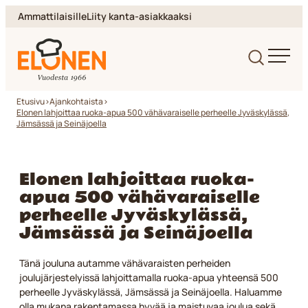
Siirry
Ammattilaisille
Liity kanta-asiakkaaksi
suoraan
sisältöön
Elonen
Etusivu
>
Ajankohtaista
>
Elonen lahjoittaa ruoka-apua 500 vähävaraiselle perheelle Jyväskylässä,
Jämsässä ja Seinäjoella
Elonen lahjoittaa ruoka-
apua 500 vähävaraiselle
perheelle Jyväskylässä,
Jämsässä ja Seinäjoella
Tänä jouluna autamme vähävaraisten perheiden
joulujärjestelyissä lahjoittamalla ruoka-apua yhteensä 500
perheelle Jyväskylässä, Jämsässä ja Seinäjoella. Haluamme
olla mukana rakentamassa hyvää ja maistuvaa joulua sekä