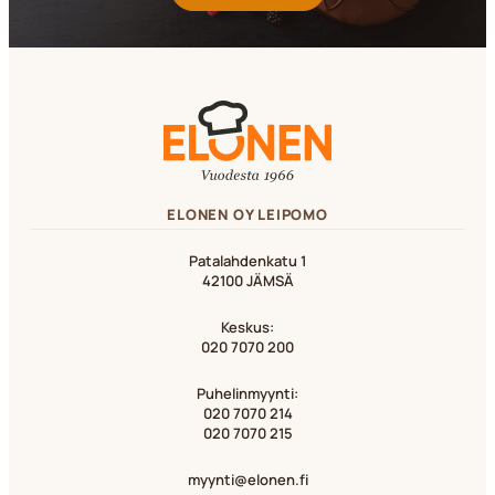
ELONEN OY LEIPOMO
Patalahdenkatu 1
42100 JÄMSÄ
Keskus:
020 7070 200
Puhelinmyynti:
020 7070 214
020 7070 215
myynti@elonen.fi