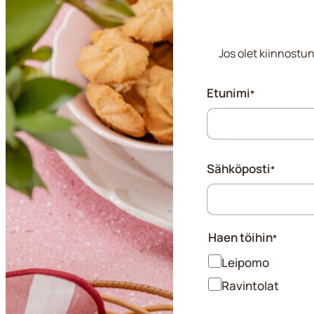
Jos olet kiinnostun
"
"
*
Etunimi
*
näyttää
pakolliset
kentät
Sähköposti
*
Haen töihin
*
Leipomo
Ravintolat