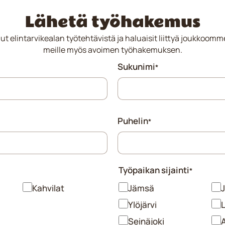
Lähetä työhakemus
ut elintarvikealan työtehtävistä ja haluaisit liittyä joukkoomme
meille myös avoimen työhakemuksen.
Sukunimi
*
Puhelin
*
Työpaikan sijainti
*
Kahvilat
Jämsä
Ylöjärvi
L
Seinäjoki