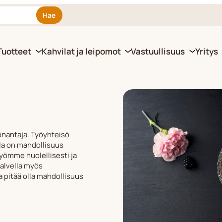
Hae
Tuotteet
Kahvilat ja leipomot
Vastuullisuus
Yritys
önantaja. Työyhteisö
lla on mahdollisuus
työmme huolellisesti ja
palvella myös
a pitää olla mahdollisuus