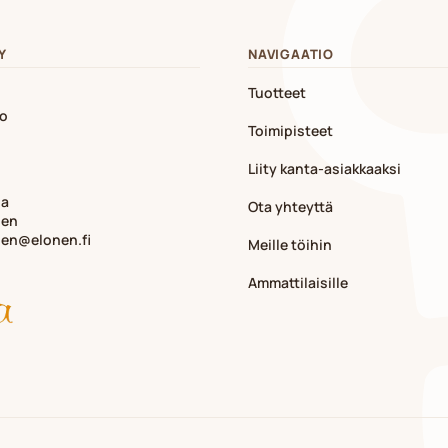
Y
NAVIGAATIO
Tuotteet
io
Toimipisteet
Liity kanta-asiakkaaksi
ja
Ota yhteyttä
nen
nen@elonen.fi
Meille töihin
Ammattilaisille