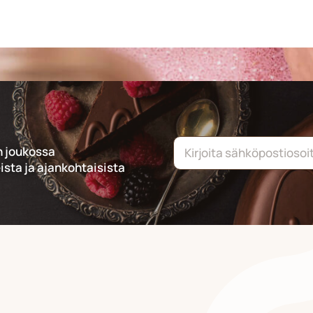
n joukossa
ista ja ajankohtaisista