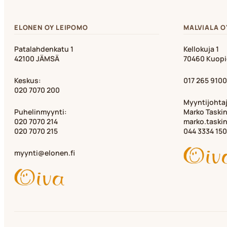
ELONEN OY LEIPOMO
MALVIALA O
Patalahdenkatu 1
Kellokuja 1
42100 JÄMSÄ
70460 Kuop
Keskus:
017 265 9100
020 7070 200
Myyntijohta
Puhelinmyynti:
Marko Taski
020 7070 214
marko.taski
020 7070 215
044 3334 150
myynti@elonen.fi