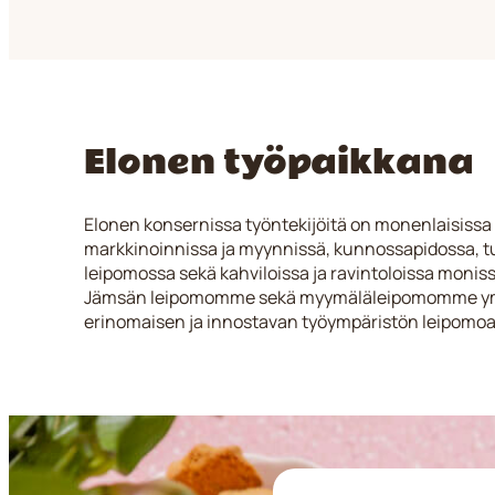
Elonen työpaikkana
Elonen konsernissa työntekijöitä on monenlaisissa 
markkinoinnissa ja myynnissä, kunnossapidossa, t
leipomossa sekä kahviloissa ja ravintoloissa monissa
Jämsän leipomomme sekä myymäläleipomomme ym
erinomaisen ja innostavan työympäristön leipomoal