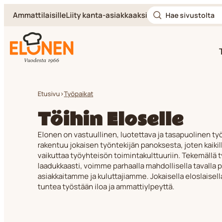
Hae
Siirry
Ammattilaisille
Liity kanta-asiakkaaksi
sivustolta
suoraan
sisältöön
Elonen
Etusivu
>
Työpaikat
Töihin Eloselle
Elonen on vastuullinen, luotettava ja tasapuolinen ty
rakentuu jokaisen työntekijän panoksesta, joten kaiki
vaikuttaa työyhteisön toimintakulttuuriin. Tekemällä 
laadukkaasti, voimme parhaalla mahdollisella tavalla 
asiakkaitamme ja kuluttajiamme. Jokaisella eloslaisell
tuntea työstään iloa ja ammattiylpeyttä.