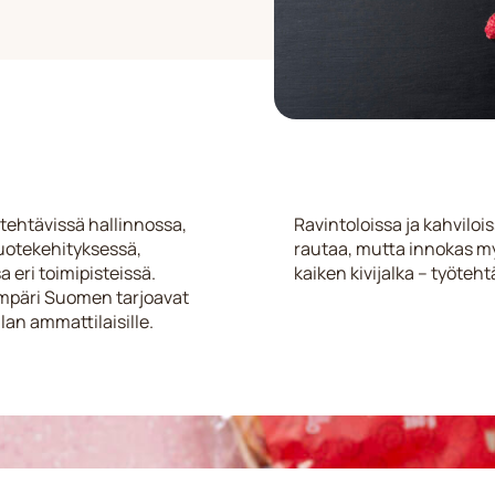
tehtävissä hallinnossa,
Ravintoloissa ja kahvilo
uotekehityksessä,
rautaa, mutta innokas my
 eri toimipisteissä.
kaiken kivijalka – työteht
päri Suomen tarjoavat
an ammattilaisille.