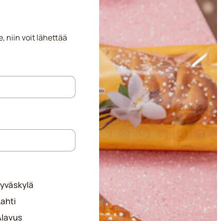
, niin voit lähettää
Jyväskylä
ahti
Alavus