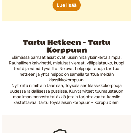
Lue lisää
Tartu Hetkeen - Tartu
Korppuun
Elämässä parhaat asiat ovat usein niitä yksinkertaisimpia.
Rauhallinen kahvihetki, mieluisat vieraat, välipalatauko, kuppi
teetä ja hämärtyvä ilta. Ne ovat helppoja tapoja tarttua
hetkeen ja yhtä helppo on samalla tarttua meidän
klassikkokorppuun.
Nyt niitä nimittäin taas saa, Töysäläisen klassikkokorppuja
uudessa raidallisessa pussissa. Kun tarvitset tuumaustauon
maailman menosta tai äkkiä jotain tarjottavaa tai kahviin
kastettavaa, tartu Töysäläisen korppuun – Korppu Diem.