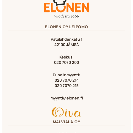
ELONEN OY LEIPOMO
Patalahdenkatu 1
42100 JÄMSÄ
Keskus:
020 7070 200
Puhelinmyynti:
020 7070 214
020 7070 215
myynti@elonen.fi
MALVIALA OY