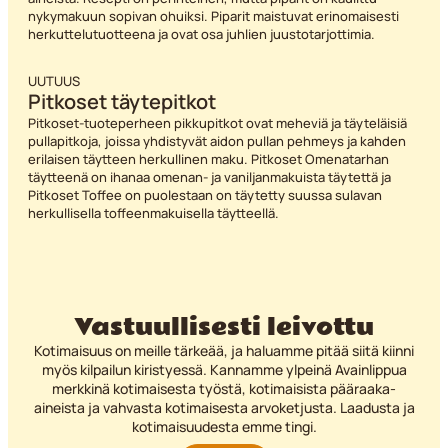
nykymakuun sopivan ohuiksi. Piparit maistuvat erinomaisesti
herkuttelutuotteena ja ovat osa juhlien juustotarjottimia.
UUTUUS
Pitkoset täytepitkot
Pitkoset-tuoteperheen pikkupitkot ovat meheviä ja täyteläisiä
pullapitkoja, joissa yhdistyvät aidon pullan pehmeys ja kahden
erilaisen täytteen herkullinen maku. Pitkoset Omenatarhan
täytteenä on ihanaa omenan- ja vaniljanmakuista täytettä ja
Pitkoset Toffee on puolestaan on täytetty suussa sulavan
herkullisella toffeenmakuisella täytteellä.
Vastuullisesti leivottu
Kotimaisuus on meille tärkeää, ja haluamme pitää siitä kiinni
myös kilpailun kiristyessä. Kannamme ylpeinä Avainlippua
merkkinä kotimaisesta työstä, kotimaisista pääraaka-
aineista ja vahvasta kotimaisesta arvoketjusta. Laadusta ja
kotimaisuudesta emme tingi.