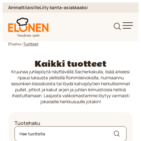
Siirry
Ammattilaisille
Liity kanta-asiakkaaksi
suoraan
sisältöön
Elonen
Etusivu
>
Tuotteet
Kaikki tuotteet
Kruunaa juhlapöytä näyttävällä Sacherkakulla, lisää arkeesi
ripaus luksusta ylellisillä Rommileivoksilla, hurmaannu
sesonkien klassikoista tai löydä kahvipöytien herkullisimmat
pullat, pitkot ja kakut arjen ja juhlan ikimuistoisia hetkiä
ihastuttamaan. Laajasta valikoimastamme löytyy varmasti
jokaiselle herkkusuulle jotakin!
Tuotehaku