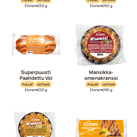
PULLAT
UUTUUS
PULLAT
UUTUUS
Elonen
250 g
Elonen
260 g
Superpuusti
Mansikka-
Paahdettu Voi
omenakranssi
PULLAT
UUTUUS
PULLAT
UUTUUS
Elonen
220 g
Elonen
290 g