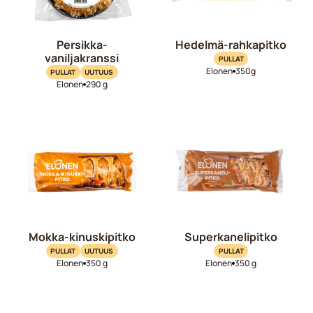
Persikka-
Hedelmä-rahkapitko
vaniljakranssi
PULLAT
Elonen
350g
PULLAT
UUTUUS
Elonen
290 g
Mokka-kinuskipitko
Superkanelipitko
PULLAT
UUTUUS
PULLAT
Elonen
350 g
Elonen
350 g