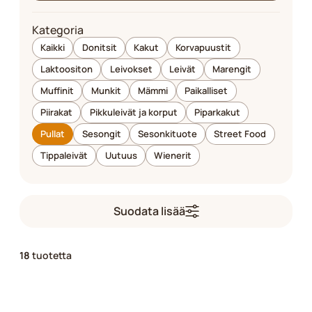
Kategoria
Kaikki
Donitsit
Kakut
Korvapuustit
Laktoositon
Leivokset
Leivät
Marengit
Muffinit
Munkit
Mämmi
Paikalliset
Piirakat
Pikkuleivät ja korput
Piparkakut
Pullat
Sesongit
Sesonkituote
Street Food
Tippaleivät
Uutuus
Wienerit
Suodata lisää
18
tuotetta