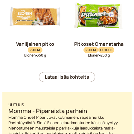
Vaniljainen pitko
Pitkoset Omenatarha
PULLAT
PULLAT
UUTUUS
Elonen
350 g
Elonen
250 g
Lataa lisää kohteita
UUTUUS
Momma - Pipareista parhain
Momma Ohuet Piparit ovat kotimainen, rapea herkku
Rantatöysästä. Siellä Elosen leipurimestarien käsissä syntyy
hienostuneen mausteisia piparkakkuja laadukkaista raaka-
aineista. Resepti on perinteinen, mutta piparit on kaulittu