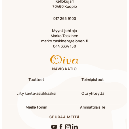
Kellokuja 1
70460 Kuopio
017 265 9100
Myyntijohtaja
Marko Taskinen
marko.taskinen@elonen.fi
044 3334 150
NAVIGAATIO
Tuotteet
Toimipisteet
Liity kanta-asiakkaaksi
Ota yhteyttä
Meille töihin
Ammattilaisille
SEURAA MEITÄ
YouTube
Facebook
Instagram
LinkedIn