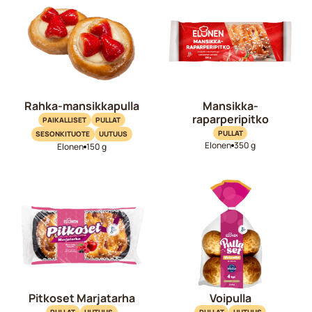
Rahka-mansikkapulla
Mansikka-
raparperipitko
PAIKALLISET
PULLAT
PULLAT
SESONKITUOTE
UUTUUS
Elonen
350 g
Elonen
150 g
Pitkoset Marjatarha
Voipulla