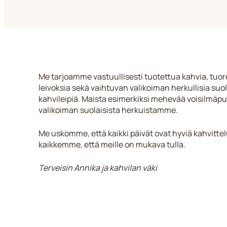
Me tarjoamme vastuullisesti tuotettua kahvia, tuore
leivoksia sekä vaihtuvan valikoiman herkullisia suol
kahvileipiä. Maista esimerkiksi mehevää voisilmäpul
valikoiman suolaisista herkuistamme.
Me uskomme, että kaikki päivät ovat hyviä kahvitte
kaikkemme, että meille on mukava tulla.
Terveisin Annika ja kahvilan väki