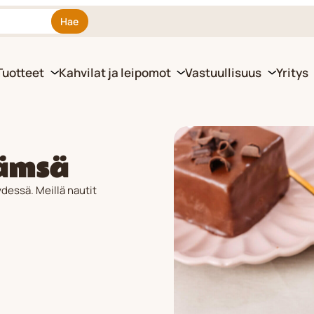
Hae
Tuotteet
Kahvilat ja leipomot
Vastuullisuus
Yritys
Jämsä
dessä. Meillä nautit