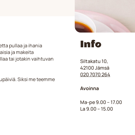
Info
tta pullaa ja ihania
aisia ja makeita
laa tai jotakin vaihtuvan
Siltakatu 10,
42100 Jämsä
020 7070 264
lupäiviä. Siksi me teemme
Avoinna
Ma-pe 9.00 – 17.00
La 9.00 – 15.00