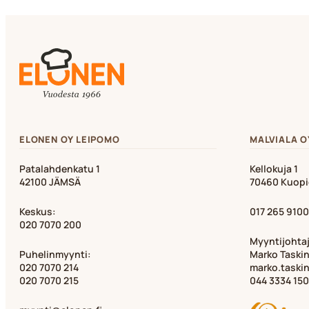
ELONEN OY LEIPOMO
MALVIALA O
Patalahdenkatu 1
Kellokuja 1
42100 JÄMSÄ
70460 Kuop
Keskus:
017 265 9100
020 7070 200
Myyntijohta
Puhelinmyynti:
Marko Taski
020 7070 214
marko.taski
020 7070 215
044 3334 150