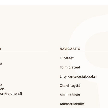
Y
NAVIGAATIO
Tuotteet
io
Toimipisteet
Liity kanta-asiakkaaksi
ja
Ota yhteyttä
nen
nen@elonen.fi
Meille töihin
Ammattilaisille