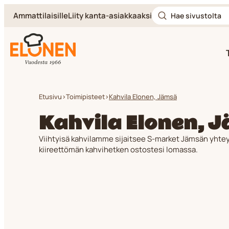
Hae
Siirry
Ammattilaisille
Liity kanta-asiakkaaksi
sivustolta
suoraan
sisältöön
Elonen
Etusivu
>
Toimipisteet
>
Kahvila Elonen, Jämsä
Kahvila Elonen, 
Viihtyisä kahvilamme sijaitsee S-market Jämsän yhtey
kiireettömän kahvihetken ostostesi lomassa.