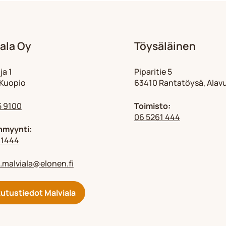
ala Oy
Töysäläinen
ja 1
Piparitie 5
Kuopio
63410 Rantatöysä, Alav
5 9100
Toimisto:
06 5261 444
nmyynti:
 1444
.malviala@elonen.fi
utustiedot Malviala