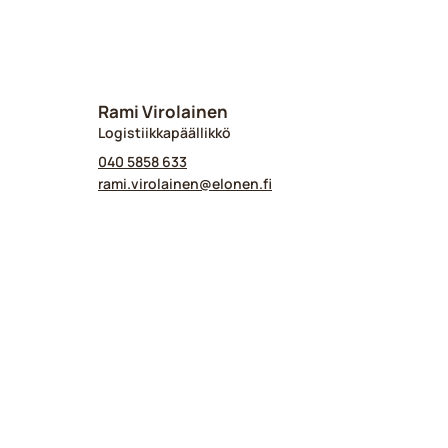
Rami Virolainen
Logistiikkapäällikkö
040 5858 633
rami.virolainen@​elonen.fi