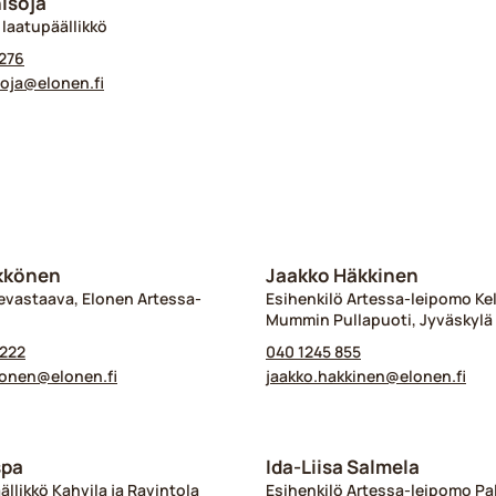
nisoja
 laatupäällikkö
276
soja@​elonen.fi
kkönen
Jaakko Häkkinen
evastaava, Elonen Artessa-
Esihenkilö Artessa-leipomo Kel
Mummin Pullapuoti, Jyväskylä
 222
040 1245 855
onen@​elonen.fi
jaakko.hakkinen@​elonen.fi
spa
Ida-Liisa Salmela
ällikkö Kahvila ja Ravintola
Esihenkilö Artessa-leipomo Pa