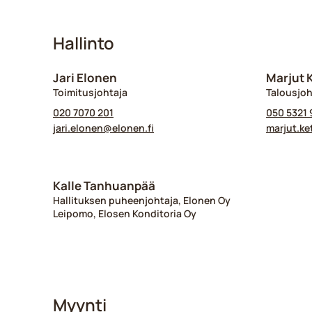
Hallinto
Jari Elonen
Marjut 
Toimitusjohtaja
Talousjoh
020 7070 201
050 5321 
jari.elonen@​elonen.fi
marjut.ke
Kalle Tanhuanpää
Hallituksen puheenjohtaja, Elonen Oy
Leipomo, Elosen Konditoria Oy
Myynti