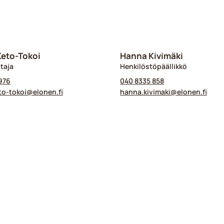
Keto-Tokoi
Hanna Kivimäki
taja
Henkilöstöpäällikkö
976
040 8335 858
to-tokoi@​elonen.fi
hanna.kivimaki@​elonen.fi