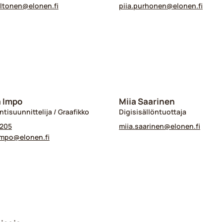
ltonen@​elonen.fi
piia.purhonen@​elonen.fi
a Impo
Miia Saarinen
ntisuunnittelija / Graafikko
Digisisällöntuottaja
 205
miia.saarinen@​elonen.fi
impo@​elonen.fi