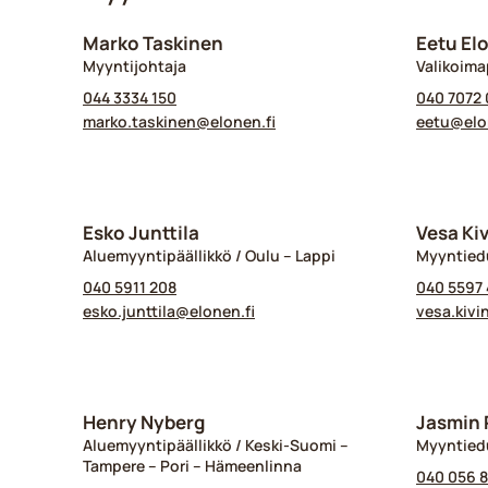
Marko Taskinen
Eetu El
Myyntijohtaja
Valikoima
044 3334 150
040 7072 
marko.taskinen@​elonen.fi
eetu@​elo
Esko Junttila
Vesa Ki
Aluemyyntipäällikkö / Oulu – Lappi
Myyntied
040 5911 208
040 5597 
esko.junttila@​elonen.fi
vesa.kivi
Henry Nyberg
Jasmin 
Aluemyyntipäällikkö / Keski-Suomi –
Myyntiedu
Tampere – Pori – Hämeenlinna
040 056 8