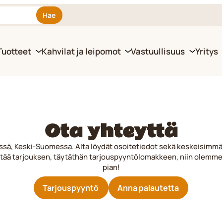
Hae
Tuotteet
Kahvilat ja leipomot
Vastuullisuus
Yritys
Ota yhteyttä
ässä, Keski-Suomessa. Alta löydät osoitetiedot sekä keskeisimmä
 pyytää tarjouksen, täytäthän tarjouspyyntölomakkeen, niin ole
pian!
Tarjouspyyntö
Anna palautetta