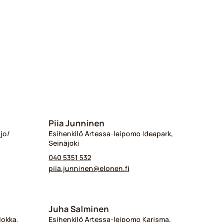
Piia Junninen
jo/
Esihenkilö Artessa-leipomo Ideapark,
Seinäjoki
040 5351 532
piia.junninen@​elonen.fi
Juha Salminen
lokka,
Esihenkilö Artessa-leipomo Karisma,