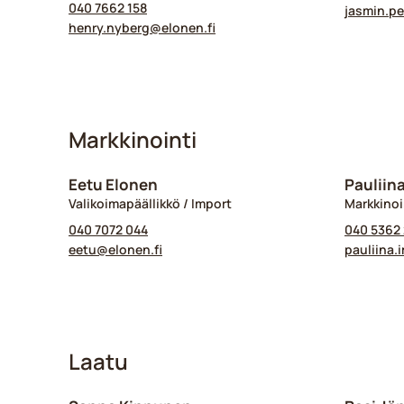
040 7662 158
jasmin.pe
henry.nyberg@​elonen.fi
Markkinointi
Eetu Elonen
Pauliin
Valikoimapäällikkö / Import
Markkinoi
040 7072 044
040 5362
eetu@​elonen.fi
pauliina.
Laatu