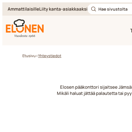
Hae
Siirry
Ammattilaisille
Liity kanta-asiakkaaksi
sivustolta
suoraan
sisältöön
Elonen
Etusivu
>
Yhteystiedot
Elosen pääkonttori sijaitsee Jäms
Mikäli haluat jättää palautetta tai