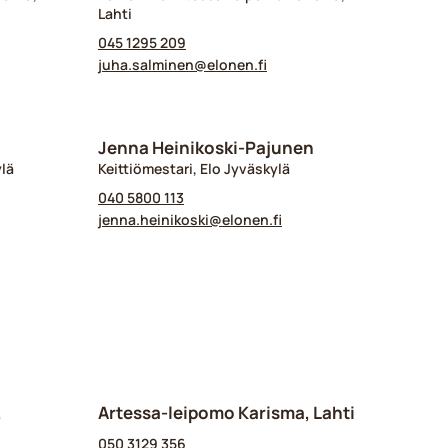
Lahti
045 1295 209
juha.salminen@​elonen.fi
Jenna Heinikoski-Pajunen
ylä
Keittiömestari, Elo Jyväskylä
040 5800 113
jenna.heinikoski@​elonen.fi
,
Artessa-leipomo Karisma, Lahti
050 3129 356