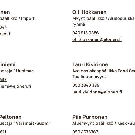
onen
Olli Hokkanen
päällikkö / Import
Myyntipäällikkö / Alueosuuska
ryhmä
044
040 515 0886
nen.fi
olli.hokkanen@​elonen.fi
viniemi
Lauri Kivirinne
ustaja / Uusimaa
Avainasiakaspäällikkö Food Ser
Teollisuusmyynti
438
050 3840 385
niemi@​elonen.fi
lauri.kivirinne@​elonen.fi
Peltonen
Piia Purhonen
staja / Varsinais-Suomi
Aluemyyntipäällikkö / Keski-S
611
050 4676767