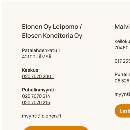
Elonen Oy Leipomo /
Malvi
Elosen Konditoria Oy
Kelloku
70460 
Patalahdenkatu 1
42100 JÄMSÄ
017 26
Keskus:
Puheli
020 7070 200
06 526
Puhelinmyynti:
myynti
020 7070 214
020 7070 215
Lask
myynti@elonen.fi