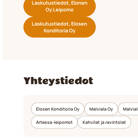
Laskutustiedot, Elonen
Oy Leipomo
Laskutustiedot, Elosen
Konditoria Oy
Yhteystiedot
Elosen Konditoria Oy
Malviala Oy
Malvial
Artessa-leipomot
Kahvilat ja ravintolat