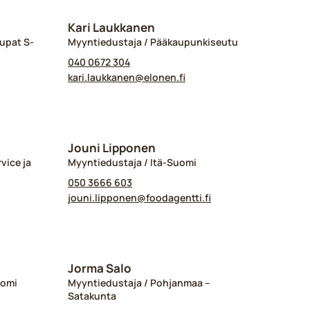
Kari Laukkanen
upat S-
Myyntiedustaja / Pääkaupunkiseutu
040 0672 304
kari.laukkanen@​elonen.fi
Jouni Lipponen
vice ja
Myyntiedustaja / Itä-Suomi
050 3666 603
jouni.lipponen@​foodagentti.fi
Jorma Salo
uomi
Myyntiedustaja / Pohjanmaa –
Satakunta