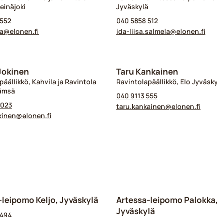
Seinäjoki
Jyväskylä
 552
040 5858 512
a@​elonen.fi
ida-liisa.salmela@​elonen.fi
Jokinen
Taru Kankainen
päällikkö, Kahvila ja Ravintola
Ravintolapäällikkö, Elo Jyväsk
Jämsä
040 9113 555
 023
taru.kankainen@​elonen.fi
kinen@​elonen.fi
-leipomo Keljo, Jyväskylä
Artessa-leipomo Palokka
Jyväskylä
 494