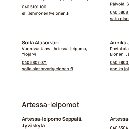
Päivölä, 
040 5101 106
040 5808
elli.lehmonen@​elonen.fi
satu.pisp
Soila Alasorvari
Annika 
Vuorovastaava, Artessa-leipomo,
Ravintola
Ylöjärvi
Elonen, 
040 5807 071
040 5800
soila.alasorvari@​elonen.fi
annika.jo
Artessa-leipomot
Artessa-leipomo Seppälä,
Artessa
Jyväskylä
040 5304