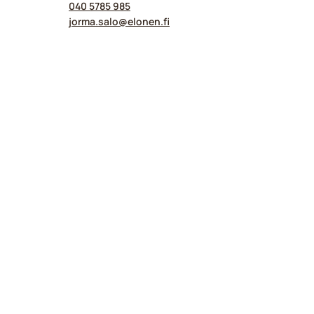
040 5785 985
jorma.salo@​elonen.fi