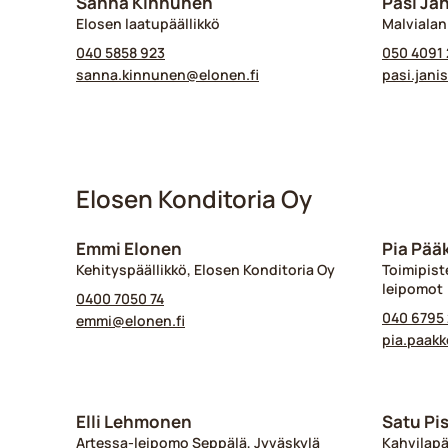
Sanna Kinnunen
Pasi Jä
Elosen laatupäällikkö
Malvialan
040 5858 923
050 4091 
sanna.kinnunen@​elonen.fi
pasi.jani
Elosen Konditoria Oy
Emmi Elonen
Pia Pää
Kehityspäällikkö, Elosen Konditoria Oy
Toimipist
leipomot
0400 7050 74
040 6795
emmi@​elonen.fi
pia.paakk
Elli Lehmonen
Satu Pi
Artessa-leipomo Seppälä, Jyväskylä
Kahvilapä