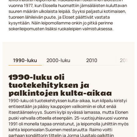
vuonna 1977, kun Elosella huomattiin jämsäläisten kuluttavan
suuren määrän ulkolaista leipää. Syyksi paljastui kotimaisen,
tuoreen lähileivän puute, ja Eloset päättivät vastata
kysyntään. Näin leipomollamme onkin jo pitkä perinne
sokerileipomusten lisäksi ruokaleipien valmistuksessa.
1990-luku
2000-luku
2010
2017
1990-luku oli
tuotekehityksen ja
palkintojen kulta-aikaa
2
n
1990-luku oli tuotekehityksen kulta-aikaa, kun kilpailu kiristyi
v
entisestään ja pääsy kauppojen valikoimiin ei ollut enää
m
itsestäänselvyys. Suomi kylpi syvässä lamassa, mutta Elonen
j
puski vahvalla otteella eteenpäin. 25-vuotisjuhlavuosi vuonna
s
1991 oli monella tapaa onnistunut, ja leipomolla juhlittiin myös
r
kahta leipomoalan Suomen mestaruutta: Raimo voitti
parhaan kondiittorin tittelin ja Jorma Uusitalo palkittiin