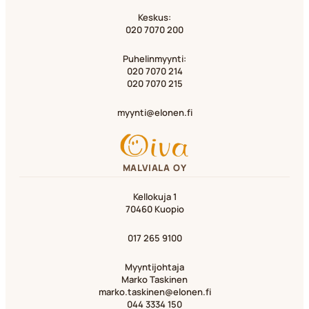
Keskus:
020 7070 200
Puhelinmyynti:
020 7070 214
020 7070 215
myynti@elonen.fi
MALVIALA OY
Kellokuja 1
70460 Kuopio
017 265 9100
Myyntijohtaja
Marko Taskinen
marko.taskinen@elonen.fi
044 3334 150