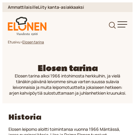
Siirry
Ammattilaisille
Liity kanta-asiakkaaksi
suoraan
sisältöön
Elonen
Etusivu
>
Elosen tarina
Elosen tarina
Elosen tarina alkoi 1966 intohimosta herkkuihin, ja vielä
tänäkin päivänä leivomme sinua varten suussa sulavia
leivonnaisia ja muita leipomotuotteita jokaiseen hetkeen:
arjen kahvipöytiä sulostuttamaan ja juhlanhetkien kruunuksi.
Historia
Elosen leipomo aloitti toimintansa vuonna 1966 Mäntässä,
jossa nuoripari Marja-Liisa ja Raimo Elonen tunsivat