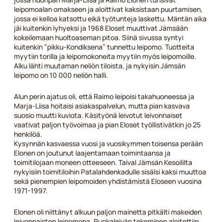
leipomoalan omakseen ja aloittivat kaksistaan puurtamisen,
jossa ei kelloa katsottu eikä työtunteja laskettu. Mäntän aika
jäi kuitenkin lyhyeksi ja 1968 Eloset muuttivat Jämsään
kokeilemaan huoltoaseman pitoa. Siinä sivussa syntyi
kuitenkin ”pikku-Kondiksena” tunnettu leipomo. Tuotteita
myytiin torilla ja leipomokoneita myytiin myös leipomoille.
Alku lähti muutaman neliön tiloista, ja nykyisin Jämsän
leipomo on 10 000 neliön halli.
Alun perin ajatus oli, että Raimo leipoisi takahuoneessa ja
Marja-Liisa hoitaisi asiakaspalvelun, mutta pian kasvava
suosio muutti kuviota. Käsityönä leivotut leivonnaiset
vaativat paljon työvoimaa ja pian Eloset työllistivätkin jo 25
henkilöä.
Kysynnän kasvaessa vuosi ja vuosikymmen toisensa perään
Elonen on joutunut laajentamaan toimintaansa ja
toimitilojaan moneen otteeseen. Taival Jämsän Kesoililta
nykyisiin toimitiloihin Patalahdenkadulle sisälsi kaksi muuttoa
sekä pienempien leipomoiden yhdistämistä Eloseen vuosina
1971-1997.
Elonen oli niittänyt alkuun paljon mainetta pitkälti makeiden
leivonnaisten leipomona. Ruokaleivän tekeminen aloitettiin