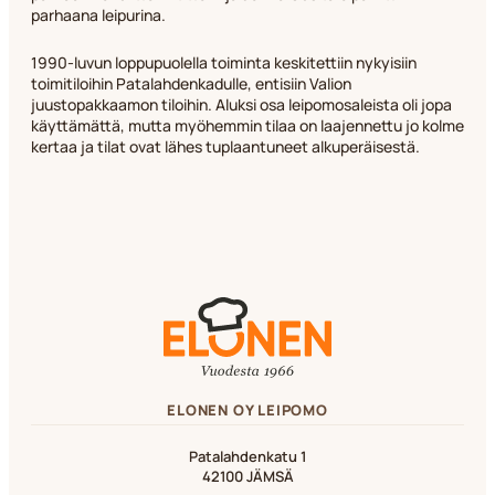
V
parhaana leipurina.
t
r
1990-luvun loppupuolella toiminta keskitettiin nykyisiin
t
toimitiloihin Patalahdenkadulle, entisiin Valion
t
juustopakkaamon tiloihin. Aluksi osa leipomosaleista oli jopa
t
käyttämättä, mutta myöhemmin tilaa on laajennettu jo kolme
y
kertaa ja tilat ovat lähes tuplaantuneet alkuperäisestä.
k
ELONEN OY LEIPOMO
Patalahdenkatu 1
42100 JÄMSÄ