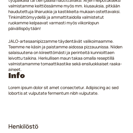
työpaikalla tai tien päällä nautittavaksi. Arjen helpotukseksi
valmistamme keittiössämme myös mm. kiusauksia, pitkään
haudutettuja liharuokia ja kastikkeita mukaan ostettavaksi.
Tinkimättömyydellä ja ammattitaidolla valmistetut
ruokamme kelpaavat varmasti myös viikonlopun
päivällispöytään!
JALO-artesaanipizzamme täydentävät valikoimaamme.
Teemme ne käsin ja paistamme aidossa pizzauunissa. Niiden
salaisuutena on kiireettömästi ja perinteitä kunnioittaen
leivottu taikina. Herkullisen maun takaa omalla reseptillä
valmistamamme tomaattikastike sekä ensiluokkaiset raaka-
aineet.
Info
Lorem ipsum dolor sit amet consectetur. Adipiscing ac sed
lobortis at vulputate fermentum nibh vulputate.
Henkilöstö