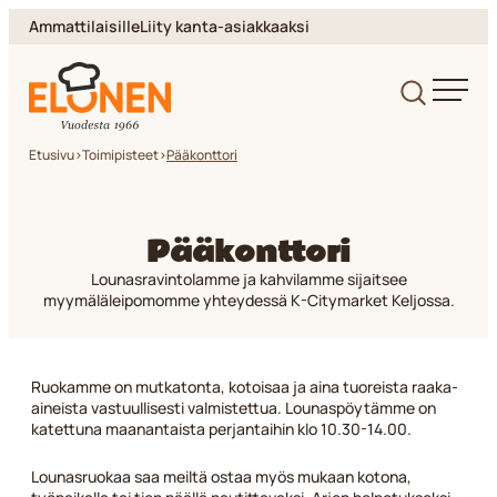
Siirry
Ammattilaisille
Liity kanta-asiakkaaksi
suoraan
sisältöön
Elonen
Etusivu
>
Toimipisteet
>
Pääkonttori
Pääkonttori
Lounasravintolamme ja kahvilamme sijaitsee
myymäläleipomomme yhteydessä K-Citymarket Keljossa.
Ruokamme on mutkatonta, kotoisaa ja aina tuoreista raaka-
aineista vastuullisesti valmistettua. Lounaspöytämme on
katettuna maanantaista perjantaihin klo 10.30-14.00.
Lounasruokaa saa meiltä ostaa myös mukaan kotona,