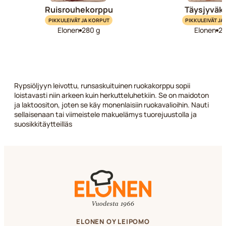
Ruisrouhekorppu
Täysjyväk
PIKKULEIVÄT JA KORPUT
PIKKULEIVÄT JA
Elonen
280 g
Elonen
28
Rypsiöljyyn leivottu, runsaskuituinen ruokakorppu sopii
loistavasti niin arkeen kuin herkutteluhetkiin. Se on maidoton
ja laktoositon, joten se käy monenlaisiin ruokavalioihin. Nauti
sellaisenaan tai viimeistele makuelämys tuorejuustolla ja
suosikkitäytteilläs
ELONEN OY LEIPOMO