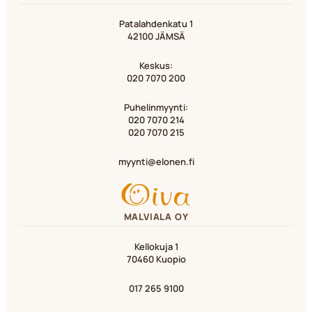
Patalahdenkatu 1
42100 JÄMSÄ
Keskus:
020 7070 200
Puhelinmyynti:
020 7070 214
020 7070 215
myynti@elonen.fi
MALVIALA OY
Kellokuja 1
70460 Kuopio
017 265 9100