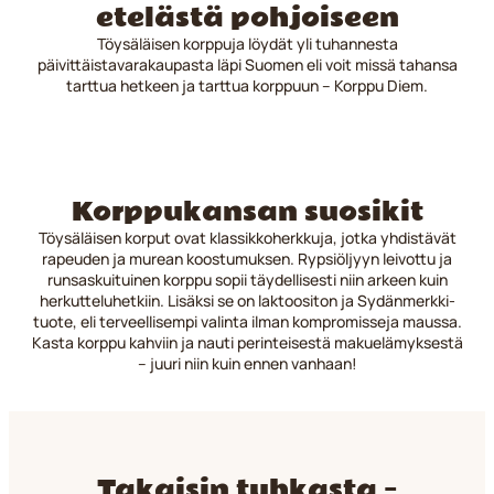
etelästä pohjoiseen
Töysäläisen korppuja löydät yli tuhannesta
päivittäistavarakaupasta läpi Suomen eli voit missä tahansa
tarttua hetkeen ja tarttua korppuun – Korppu Diem.
Korppukansan suosikit
Töysäläisen korput ovat klassikkoherkkuja, jotka yhdistävät
rapeuden ja murean koostumuksen. Rypsiöljyyn leivottu ja
runsaskuituinen korppu sopii täydellisesti niin arkeen kuin
herkutteluhetkiin. Lisäksi se on laktoositon ja Sydänmerkki-
tuote, eli terveellisempi valinta ilman kompromisseja maussa.
Kasta korppu kahviin ja nauti perinteisestä makuelämyksestä
– juuri niin kuin ennen vanhaan!
Takaisin tuhkasta –