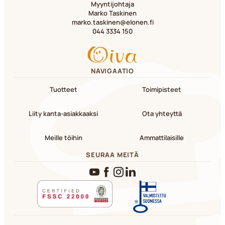
Myyntijohtaja
Marko Taskinen
marko.taskinen@elonen.fi
044 3334 150
NAVIGAATIO
Tuotteet
Toimipisteet
Liity kanta-asiakkaaksi
Ota yhteyttä
Meille töihin
Ammattilaisille
SEURAA MEITÄ
YouTube
Facebook
Instagram
LinkedIn