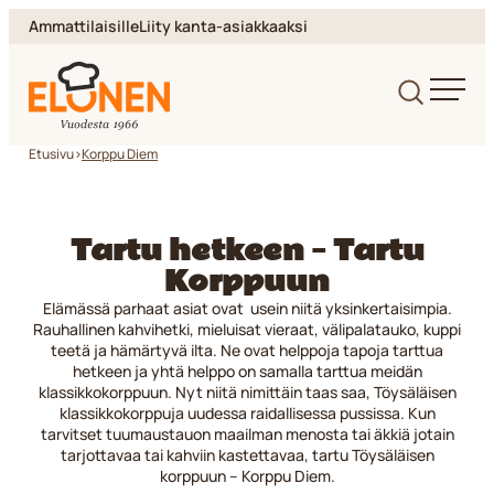
Siirry
Ammattilaisille
Liity kanta-asiakkaaksi
suoraan
sisältöön
Elonen
Etusivu
>
Korppu Diem
Tartu hetkeen – Tartu
Korppuun
Elämässä parhaat asiat ovat usein niitä yksinkertaisimpia.
Rauhallinen kahvihetki, mieluisat vieraat, välipalatauko, kuppi
teetä ja hämärtyvä ilta. Ne ovat helppoja tapoja tarttua
hetkeen ja yhtä helppo on samalla tarttua meidän
klassikkokorppuun. Nyt niitä nimittäin taas saa, Töysäläisen
klassikkokorppuja uudessa raidallisessa pussissa. Kun
tarvitset tuumaustauon maailman menosta tai äkkiä jotain
tarjottavaa tai kahviin kastettavaa, tartu Töysäläisen
korppuun – Korppu Diem.