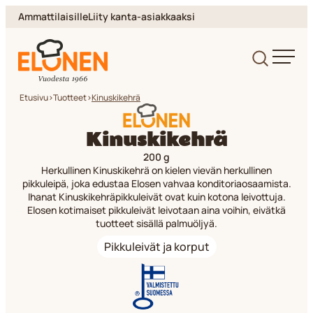
Siirry
Ammattilaisille
Liity kanta-asiakkaaksi
suoraan
sisältöön
Elonen
Etusivu
>
Tuotteet
>
Kinuskikehrä
Kinuskikehrä
200 g
Herkullinen Kinuskikehrä on kielen vievän herkullinen
pikkuleipä, joka edustaa Elosen vahvaa konditoriaosaamista.
Ihanat Kinuskikehräpikkuleivät ovat kuin kotona leivottuja.
Elosen kotimaiset pikkuleivät leivotaan aina voihin, eivätkä
tuotteet sisällä palmuöljyä.
Pikkuleivät ja korput