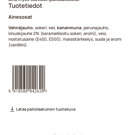
Tuotetiedot
Ainesosat
Vehnäjauho
, sokeri,
voi
,
kananmuna
, perunajauho,
kinuskijauhe 2% (karamellisoitu sokeri, aromi), vesi,
nostatusaine (E450, E500), maissitärkkelys, suola ja aromi
(vanilliini).
6410580042620
Lataa painolaatuinen tuotekuva