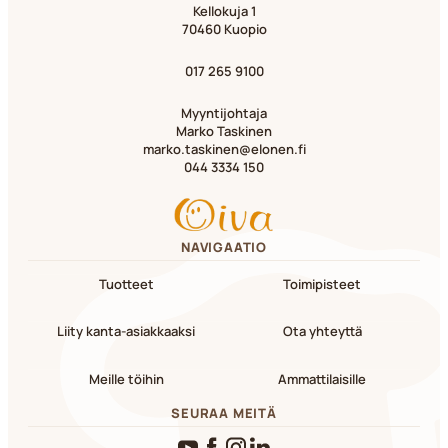
Kellokuja 1
70460 Kuopio
017 265 9100
Myyntijohtaja
Marko Taskinen
marko.taskinen@elonen.fi
044 3334 150
NAVIGAATIO
Tuotteet
Toimipisteet
Liity kanta-asiakkaaksi
Ota yhteyttä
Meille töihin
Ammattilaisille
SEURAA MEITÄ
YouTube
Facebook
Instagram
LinkedIn