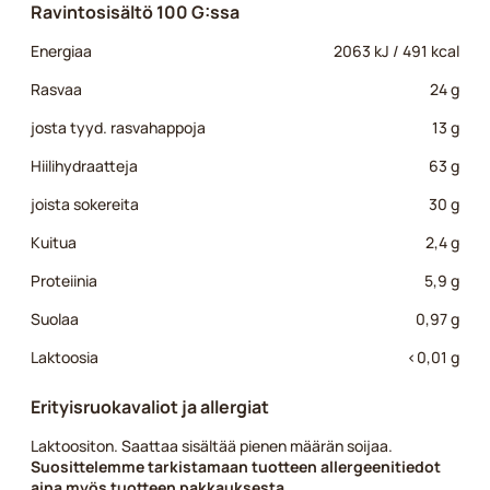
Ravintosisältö 100 G:ssa
Energiaa
2063 kJ / 491 kcal
Rasvaa
24 g
josta tyyd. rasvahappoja
13 g
Hiilihydraatteja
63 g
joista sokereita
30 g
Kuitua
2,4 g
Proteiinia
5,9 g
Suolaa
0,97 g
Laktoosia
<0,01 g
Erityisruokavaliot ja allergiat
Laktoositon. Saattaa sisältää pienen määrän soijaa.
Suosittelemme tarkistamaan tuotteen allergeenitiedot
aina myös tuotteen pakkauksesta.