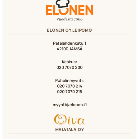
ELONEN OY LEIPOMO
Patalahdenkatu 1
42100 JÄMSÄ
Keskus:
020 7070 200
Puhelinmyynti:
020 7070 214
020 7070 215
myynti@elonen.fi
MALVIALA OY