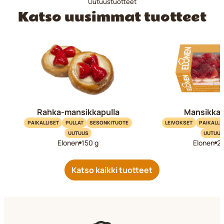
Uutuustuotteet
Katso uusimmat tuotteet
Rahka-mansikkapulla
Mansikkal
PAIKALLISET
PULLAT
SESONKITUOTE
LEIVOKSET
PAIKALLI
UUTUUS
UUTUUS
Elonen
150 g
Elonen
2
Katso kaikki tuotteet