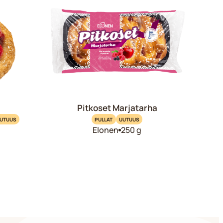
Pitkoset Marjatarha
UTUUS
PULLAT
UUTUUS
Elonen
250 g