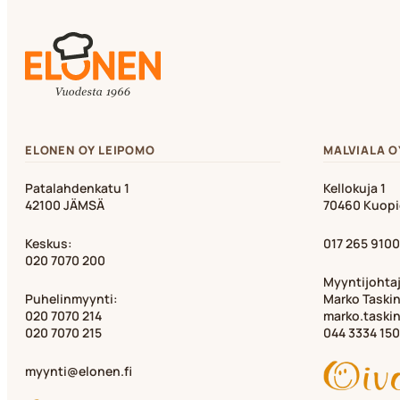
ELONEN OY LEIPOMO
MALVIALA O
Patalahdenkatu 1
Kellokuja 1
42100 JÄMSÄ
70460 Kuop
Keskus:
017 265 9100
020 7070 200
Myyntijohta
Puhelinmyynti:
Marko Taski
020 7070 214
marko.taski
020 7070 215
044 3334 150
myynti@elonen.fi