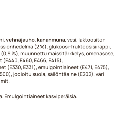
ri,
vehnäjauho
,
kananmuna
, vesi, laktoositon
passionhedelmä (2 %), glukoosi-fruktoosisiirappi,
 (0,9 %), muunnettu maissitärkkelys, omenasose,
et (E440, E460, E466, E415),
 (E330, E331), emulgointiaineet (E471, E475),
00), jodioitu suola, säilöntäaine (E202), väri
omit.
a. Emulgointiaineet kasviperäisiä.