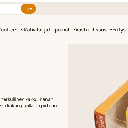
Hae
Tuotteet
Kahvilat ja leipomot
Vastuullisuus
Yritys
erkullinen kakku ihanan
an kakun päällä on pirteän