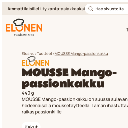
Hae
Siirry
Ammattilaisille
Liity kanta-asiakkaaksi
sivustolta
suoraan
sisältöön
Elonen
Etusivu
>
Tuotteet
>
MOUSSE Mango-passionkakku
MOUSSE Mango-
passionkakku
440 g
MOUSSE Mango-passionkakku on suussa sulavan h
hedelmäisellä moussetäytteellä. Tämän ihastuttav
raikas passionkiille.
Kakut