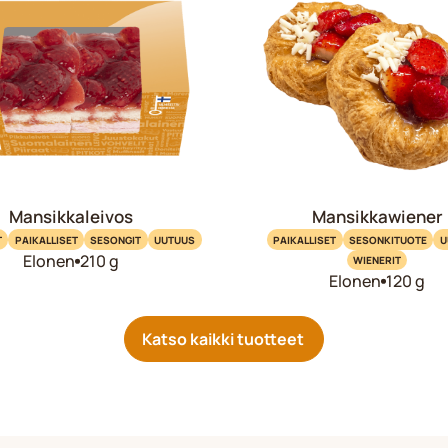
Mansikkaleivos
Mansikkawiener
T
PAIKALLISET
SESONGIT
UUTUUS
PAIKALLISET
SESONKITUOTE
U
Elonen
210 g
WIENERIT
Elonen
120 g
Katso kaikki tuotteet