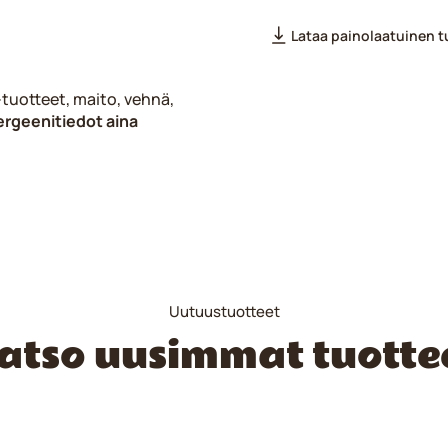
Lataa painolaatuinen 
 -tuotteet, maito, vehnä,
ergeenitiedot aina
Uutuustuotteet
atso uusimmat tuotte