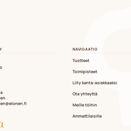
Y
NAVIGAATIO
Tuotteet
io
Toimipisteet
Liity kanta-asiakkaaksi
ja
Ota yhteyttä
nen
nen@elonen.fi
Meille töihin
Ammattilaisille