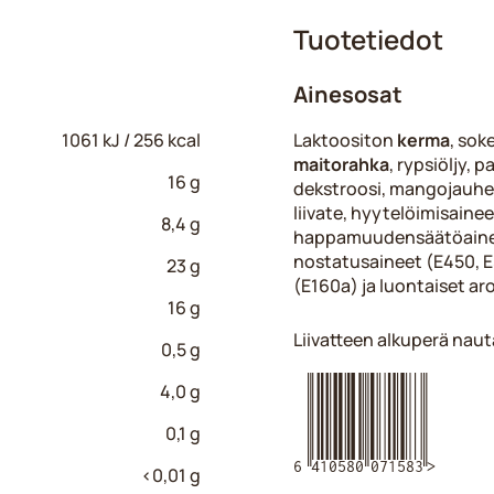
Tuotetiedot
Ainesosat
1061 kJ / 256 kcal
Laktoositon
kerma
, soke
maitorahka
, rypsiöljy, 
16 g
dekstroosi, mangojauhe
liivate, hyytelöimisaine
8,4 g
happamuudensäätöaineet
nostatusaineet (E450, E5
23 g
(E160a) ja luontaiset ar
16 g
Liivatteen alkuperä naut
0,5 g
6410580071583
4,0 g
0,1 g
<0,01 g