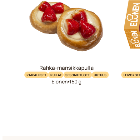
Rahka-mansikkapulla
PAIKALLISET
PULLAT
SESONKITUOTE
UUTUUS
LEIVOKSE
Elonen
150 g