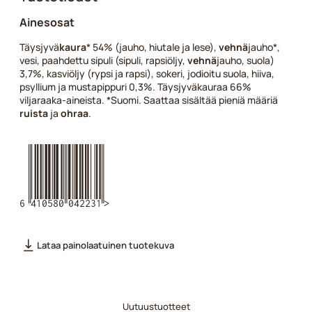
Ainesosat
Täysjyvä
kaura
* 54% (jauho, hiutale ja lese),
vehnä
jauho*,
vesi, paahdettu sipuli (sipuli, rapsiöljy,
vehnä
jauho, suola)
3,7%, kasviöljy (rypsi ja rapsi), sokeri, jodioitu suola, hiiva,
psyllium ja mustapippuri 0,3%. Täysjyväkauraa 66%
viljaraaka-aineista. *Suomi. Saattaa sisältää pieniä määriä
ruista
ja
ohraa
.
6410580042231
Lataa painolaatuinen tuotekuva
Uutuustuotteet