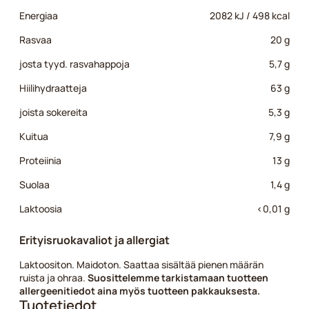
Energiaa
2082 kJ / 498 kcal
Rasvaa
20 g
josta tyyd. rasvahappoja
5,7 g
Hiilihydraatteja
63 g
joista sokereita
5,3 g
Kuitua
7,9 g
Proteiinia
13 g
Suolaa
1,4 g
Laktoosia
<0,01 g
Erityisruokavaliot ja allergiat
Laktoositon. Maidoton. Saattaa sisältää pienen määrän
ruista ja ohraa.
Suosittelemme tarkistamaan tuotteen
allergeenitiedot aina myös tuotteen pakkauksesta.
Tuotetiedot