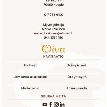
Kellokuja 1
70460 Kuopio
017 265 9100
Myyntijohtaja
Marko Taskinen
marko.taskinen@elonen.fi
044 3334 150
NAVIGAATIO
Tuotteet
Toimipisteet
Liity kanta-asiakkaaksi
Ota yhteyttä
Meille töihin
Ammattilaisille
SEURAA MEITÄ
YouTube
Facebook
Instagram
LinkedIn