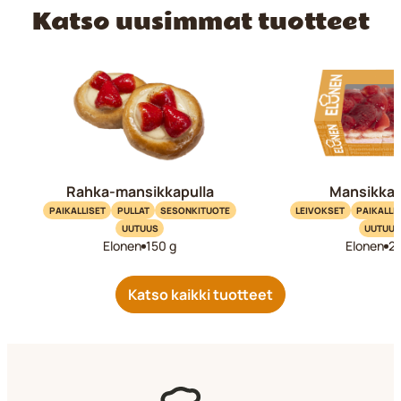
Katso uusimmat tuotteet
Rahka-mansikkapulla
Mansikkal
PAIKALLISET
PULLAT
SESONKITUOTE
LEIVOKSET
PAIKALLI
UUTUUS
UUTUUS
Elonen
150 g
Elonen
2
Katso kaikki tuotteet