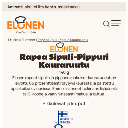
Siirry
Ammattilaisille
Liity kanta-asiakkaaksi
suoraan
sisältöön
Elonen
Etusivu
>
Tuotteet
>
Rapea Sipuli-Pippuri Kauraruutu
Rapea Sipuli-Pippuri
Kauraruutu
140 g
Elosen rapeat sipulin ja pippurin makuiset kauraruudut on
leivottu 66 prosenttisesti täyjyväkaurasta ja paistettu
rapsakoiksi kiviuunissa. Emme lisänneet taikinaan lisäaineita
tai E-koodeja vaan runsaasti makua ja kuitua.
Pikkuleivät ja korput