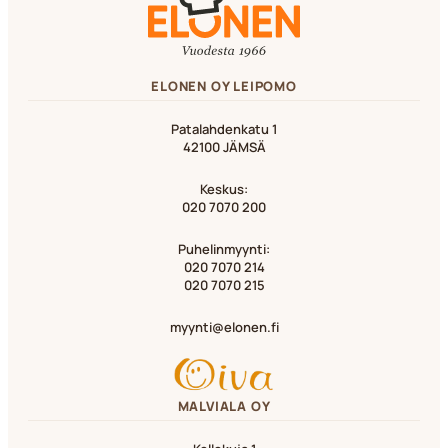
ELONEN OY LEIPOMO
Patalahdenkatu 1
42100 JÄMSÄ
Keskus:
020 7070 200
Puhelinmyynti:
020 7070 214
020 7070 215
myynti@elonen.fi
MALVIALA OY