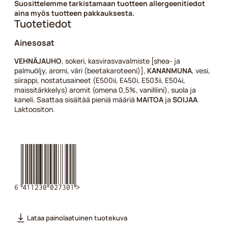
Suosittelemme tarkistamaan tuotteen allergeenitiedot
aina myös tuotteen pakkauksesta.
Tuotetiedot
Ainesosat
VEHNÄJAUHO
, sokeri, kasvirasvavalmiste [shea- ja
palmuöljy, aromi, väri (beetakaroteeni)],
KANANMUNA
, vesi,
siirappi, nostatusaineet (E500ii, E450i, E503ii, E504i,
maissitärkkelys) aromit (omena 0,5%, vanilliini), suola ja
kaneli. Saattaa sisältää pieniä määriä
MAITOA
ja
SOIJAA
.
Laktoositon.
6411230027301
Lataa painolaatuinen tuotekuva