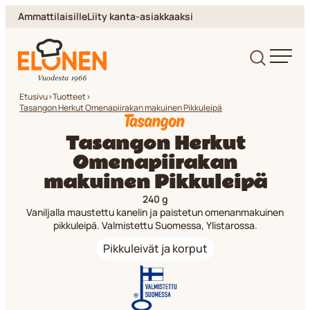
Siirry
Ammattilaisille
Liity kanta-asiakkaaksi
suoraan
sisältöön
Elonen
Etusivu
>
Tuotteet
>
Tasangon Herkut Omenapiirakan makuinen Pikkuleipä
Tasangon Herkut
Omenapiirakan
makuinen Pikkuleipä
240 g
Vaniljalla maustettu kanelin ja paistetun omenanmakuinen
pikkuleipä. Valmistettu Suomessa, Ylistarossa.
Pikkuleivät ja korput