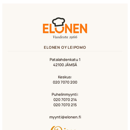
ELONEN OY LEIPOMO
Patalahdenkatu 1
42100 JÄMSÄ
Keskus:
020 7070 200
Puhelinmyynti:
020 7070 214
020 7070 215
myynti@elonen.fi