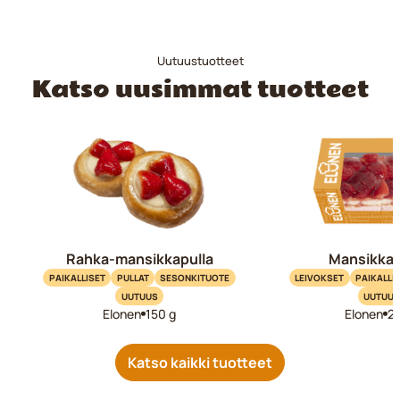
Uutuustuotteet
Katso uusimmat tuotteet
Rahka-mansikkapulla
Mansikkal
PAIKALLISET
PULLAT
SESONKITUOTE
LEIVOKSET
PAIKALLI
UUTUUS
UUTUUS
Elonen
150 g
Elonen
2
Katso kaikki tuotteet