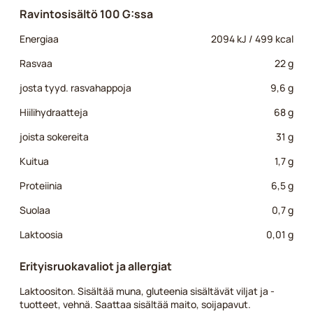
Ravintosisältö 100 G:ssa
Energiaa
2094 kJ / 499 kcal
Rasvaa
22 g
josta tyyd. rasvahappoja
9,6 g
Hiilihydraatteja
68 g
joista sokereita
31 g
Kuitua
1,7 g
Proteiinia
6,5 g
Suolaa
0,7 g
Laktoosia
0,01 g
Erityisruokavaliot ja allergiat
Laktoositon. Sisältää muna, gluteenia sisältävät viljat ja -
tuotteet, vehnä. Saattaa sisältää maito, soijapavut.