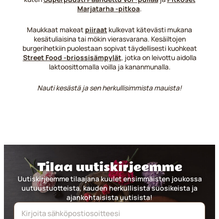
Marjatarha -pitkoa
.
Maukkaat makeat
piiraat
kulkevat kätevästi mukana
kesätuliaisina tai mökin vierasvarana. Kesäiltojen
burgerihetkiin puolestaan sopivat täydellisesti kuohkeat
Street Food -briossisämpylät
, jotka on leivottu aidolla
laktoosittomalla voilla ja kananmunalla.
Nauti kesästä ja sen herkullisimmista mauista!
Tilaa uutiskirjeemme
Uutiskirjeemme tilaajana kuulet ensimmäisten joukossa
uutuustuotteista, kauden herkullisista suosikeista ja
ajankohtaisista uutisista!