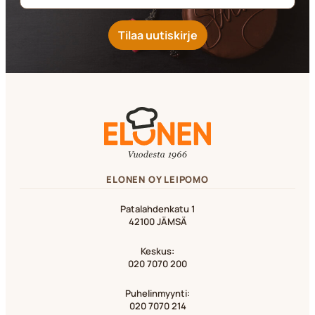
Tilaa uutiskirje
ELONEN OY LEIPOMO
Patalahdenkatu 1
42100 JÄMSÄ
Keskus:
020 7070 200
Puhelinmyynti:
020 7070 214