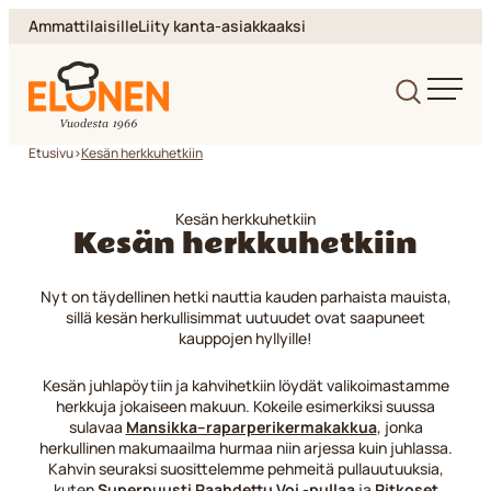
Siirry
Ammattilaisille
Liity kanta-asiakkaaksi
suoraan
sisältöön
Elonen
Etusivu
>
Kesän herkkuhetkiin
Kesän herkkuhetkiin
Kesän herkkuhetkiin
Nyt on täydellinen hetki nauttia kauden parhaista mauista,
sillä kesän herkullisimmat uutuudet ovat saapuneet
kauppojen hyllyille!
Kesän juhlapöytiin ja kahvihetkiin löydät valikoimastamme
herkkuja jokaiseen makuun. Kokeile esimerkiksi suussa
sulavaa
Mansikka–raparperikermakakkua
, jonka
herkullinen makumaailma hurmaa niin arjessa kuin juhlassa.
Kahvin seuraksi suosittelemme pehmeitä pullauutuuksia,
kuten
Superpuusti Paahdettu Voi -pullaa
ja
Pitkoset