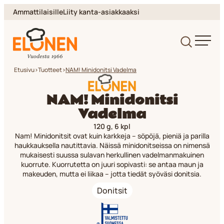
Siirry
Ammattilaisille
Liity kanta-asiakkaaksi
suoraan
sisältöön
Elonen
Etusivu
>
Tuotteet
>
NAM! Minidonitsi Vadelma
NAM! Minidonitsi
Vadelma
120 g, 6 kpl
Nam! Minidonitsit ovat kuin karkkeja – söpöjä, pieniä ja parilla
haukkauksella nautittavia. Näissä minidonitseissa on nimensä
mukaisesti suussa sulavan herkullinen vadelmanmakuinen
kuorrute. Kuorrutetta on juuri sopivasti: se antaa maun ja
makeuden, mutta ei liikaa – jotta tiedät syöväsi donitsia.
Donitsit