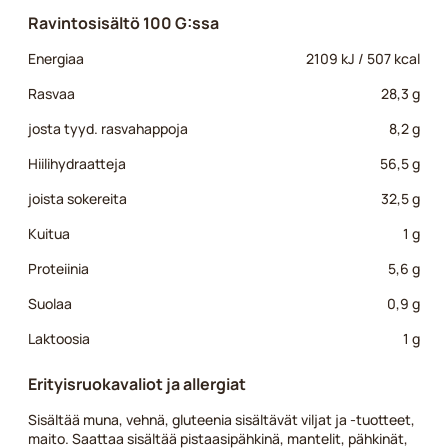
Ravintosisältö 100 G:ssa
Energiaa
2109 kJ / 507 kcal
Rasvaa
28,3 g
josta tyyd. rasvahappoja
8,2 g
Hiilihydraatteja
56,5 g
joista sokereita
32,5 g
Kuitua
1 g
Proteiinia
5,6 g
Suolaa
0,9 g
Laktoosia
1 g
Erityisruokavaliot ja allergiat
Sisältää muna, vehnä, gluteenia sisältävät viljat ja -tuotteet,
maito. Saattaa sisältää pistaasipähkinä, mantelit, pähkinät,