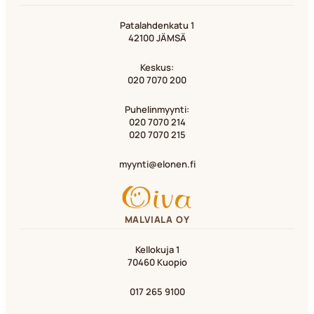
Patalahdenkatu 1
42100 JÄMSÄ
Keskus:
020 7070 200
Puhelinmyynti:
020 7070 214
020 7070 215
myynti@elonen.fi
MALVIALA OY
Kellokuja 1
70460 Kuopio
017 265 9100