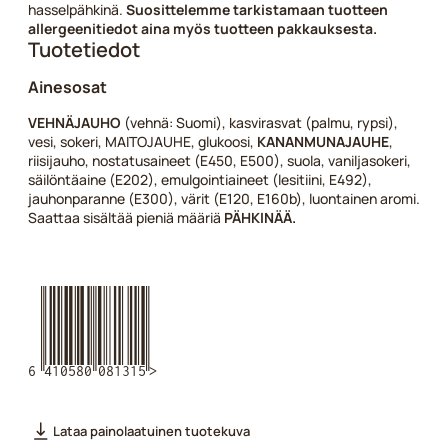
hasselpähkinä.
Suosittelemme tarkistamaan tuotteen
allergeenitiedot aina myös tuotteen pakkauksesta.
Tuotetiedot
Ainesosat
VEHNÄJAUHO
(vehnä: Suomi), kasvirasvat (palmu, rypsi),
vesi, sokeri, MAITOJAUHE, glukoosi,
KANANMUNAJAUHE
,
riisijauho, nostatusaineet (E450, E500), suola, vaniljasokeri,
säilöntäaine (E202), emulgointiaineet (lesitiini, E492),
jauhonparanne (E300), värit (E120, E160b), luontainen aromi.
Saattaa sisältää pieniä määriä
PÄHKINÄÄ.
6410580081315
Lataa painolaatuinen tuotekuva