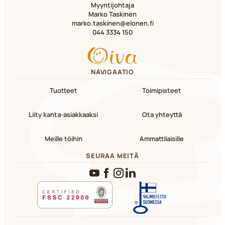
Myyntijohtaja
Marko Taskinen
marko.taskinen@elonen.fi
044 3334 150
NAVIGAATIO
Tuotteet
Toimipisteet
Liity kanta-asiakkaaksi
Ota yhteyttä
Meille töihin
Ammattilaisille
SEURAA MEITÄ
YouTube
Facebook
Instagram
LinkedIn