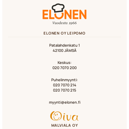
ELONEN OY LEIPOMO
Patalahdenkatu 1
42100 JÄMSÄ
Keskus:
020 7070 200
Puhelinmyynti:
020 7070 214
020 7070 215
myynti@elonen.fi
MALVIALA OY