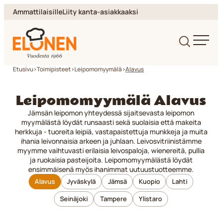
Siirry
Ammattilaisille
Liity kanta-asiakkaaksi
suoraan
sisältöön
Elonen
Etusivu
>
Toimipisteet
>
Leipomomyymälä
>
Alavus
Leipomomyymälä Alavus
Jämsän leipomon yhteydessä sijaitsevasta leipomon
myymälästä löydät runsaasti sekä suolaisia että makeita
herkkuja - tuoreita leipiä, vastapaistettuja munkkeja ja muita
ihania leivonnaisia arkeen ja juhlaan. Leivosvitriinistämme
myymme vaihtuvasti erilaisia leivospaloja, wienereitä, pullia
ja ruokaisia pasteijoita. Leipomomyymälästä löydät
ensimmäisenä myös ihanimmat uutuustuotteemme.
Alavus
Jyväskylä
Jämsä
Kuopio
Lahti
Seinäjoki
Tampere
Ylistaro