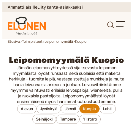
Siirry
Ammattilaisille
Liity kanta-asiakkaaksi
suoraan
sisältöön
Elonen
Etusivu
>
Toimipisteet
>
Leipomomyymälä
>
Kuopio
Leipomomyymälä Kuopio
Jämsän leipomon yhteydessä sijaitsevasta leipomon
myymälästä löydät runsaasti sekä suolaisia että makeita
herkkuja - tuoreita leipiä, vastapaistettuja munkkeja ja muita
ihania leivonnaisia arkeen ja juhlaan. Leivosvitriinistämme
myymme vaihtuvasti erilaisia leivospaloja, wienereitä, pullia
ja ruokaisia pasteijoita. Leipomomyymälästä löydät
ensimmäisenä myös ihanimmat uutuustuotteemme.
Alavus
Jyväskylä
Jämsä
Kuopio
Lahti
Seinäjoki
Tampere
Ylistaro