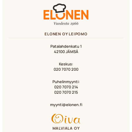
ELONEN OY LEIPOMO
Patalahdenkatu 1
42100 JÄMSÄ
Keskus:
020 7070 200
Puhelinmyynti:
020 7070 214
020 7070 215
myynti@elonen.fi
MALVIALA OY